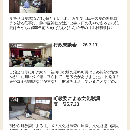
夏祭りは夏越(なごし)祭ともいわれ、近年では氏子の夏の無病息
災を祈る祭事に。鈴の森神社が辻川と井ノ口の氏神であるとの記
載は今から約300年前の元(げん)文(ぶん)２年の辻川村明細帳にあ
る。この祭りも未来につなげていけますように。▲右側に辻川...
行政懇談会 ’26.7.17
文化
自治会研修に引き続き、福崎町役場の尾﨑町長はじめ幹部の皆さ
んが、辻川区公民館に来られて、懇談会がありました。中播消防
署やゴミ焼却炉などが重なり、財政を圧迫していることなどの説
明を受けました。今後、ふるさと納税などにも力を入れて、現況
を乗り越...
町教委による文化財調
文化
査 ’25.7.30
朝から町教委による辻川区の文化財調査に区長、文化財協力委員