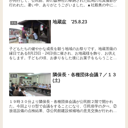
が同行して、公民館、鈴の森神社の奉納された絵馬の写真撮影が
行われた。暑い中、ありがとうございました。▲社殿奥の中にも
古い文化財が。▲かなり傷んでいるものも。
地蔵盆 ’25.8.23
文化
子どもたちの健やかな成長を願う地域のお祭りです。地蔵菩薩の
縁日である8月23日・24日頃に催され、お地蔵様を飾り、お供え
をします。子どもの頃、お参りをした後にお菓子をもらうことが
楽しみでした。▲子どもと一緒にお参りです！！▲地蔵堂のお世
話お...
隣保長・各種団体会議７／１３
文化
(土)
１９時３０分より隣保長・各種団体会議が公民館２階で開かれ
た。今回よりロ型で会議をすることになり、①民俗学の夕べ、②
放送設備の点検結果、③公民館建設候補地の意見交換が行われま
した。▲ロ型で、会議をすることになりました。お互いが分かっ
ていいよう...