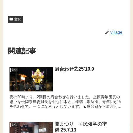
文化
village
関連記事
肩合わせ②25’10.9
文化
夜の20時より、2回目の肩合わせを行いました。上原青年団長の
思いを松岡祭典委員長を中心に木方、棒端、消防団、青年団が力
を合わせて、一つになろうとしています。▲屋台蔵から肩合わせ
の会場へ！！▲旧道を。▲差し上げています！！
夏まつり ＋民俗学の準
文化
備’25.7.13