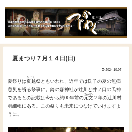
夏まつり７月１４日(日)
2024.10.07
なごし
夏祭りは
夏越
祭ともいわれ、近年では氏子の夏の無病
息災を祈る祭事に。鈴の森神社が辻川と井ノ口の氏神
げん
ぶん
であるとの記載は今から約00年前の
元
文
２年の辻川村
明細帳にある。この祭りも未来につなげていけますよ
うに。