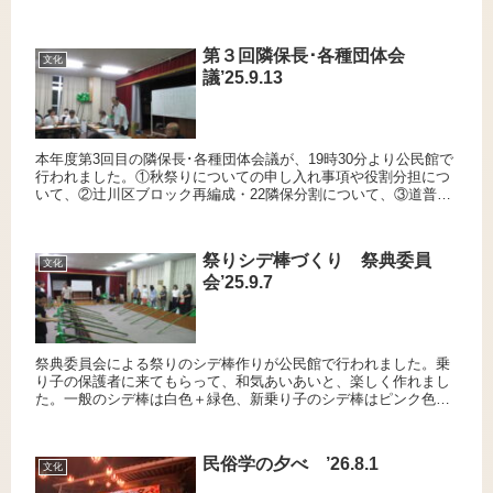
第３回隣保長･各種団体会
文化
議’25.9.13
本年度第3回目の隣保長･各種団体会議が、19時30分より公民館で
行われました。①秋祭りについての申し入れ事項や役割分担につ
いて、②辻川区ブロック再編成・22隣保分割について、③道普請
について、④辻川山探検隊･防災訓練について などの協議や報...
祭りシデ棒づくり 祭典委員
文化
会’25.9.7
祭典委員会による祭りのシデ棒作りが公民館で行われました。乗
り子の保護者に来てもらって、和気あいあいと、楽しく作れまし
た。一般のシデ棒は白色＋緑色、新乗り子のシデ棒はピンク色＋
緑色です。▲松岡祭典委員会長の挨拶で始まりました。▲机を寝
かして、...
民俗学の夕べ ’26.8.1
文化