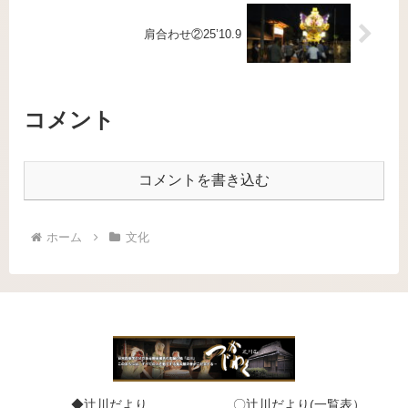
肩合わせ②25’10.9
コメント
コメントを書き込む
ホーム
文化
◆辻川だより
〇辻川だより(一覧表）