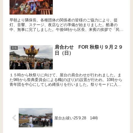
早朝より隣保長、各種団体の関係者の皆様のご協力により、提
灯、音響、ステージ、夜店などの準備が始まりました。酷暑の
中、無事に完了しました。午後6時から区長、来賓の挨拶で「民俗
学の夕べ」がスタートしました。▲MC村井君のコミカルなおしゃ
べりで始...
肩合わせ FOR 秋祭り９月２９
文化
日（日）
１５時から秋祭りに向けて、屋台の肩合わせが行われました。ま
た9時から祭典委員会による幟(のぼり)の設置が行われ、10時から
青年団を中心にしてしめ縄張りを行いました。祭りモードに入っ
ていきます。▲屋台には、幕や狭間(さま)がつけられていません...
屋台お祓い25’9.28 14時