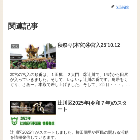
village
関連記事
秋祭り(本宮)④宮入25’10.12
文化
本宮の宮入の順番は、１田尻、２大門、③辻川で、14時から田尻
が入っていきました。そして、いよいよ辻川の番です。鳥居をく
ぐり、さあー。本殿で差し上げました。そして、2回目・・・。裏
へ回って、さらに差し上げ、最後まで安定した担ぎ方をすること
がで...
辻川区2025年(令和７年)のスタ
体育
ート
辻川区2025年がスタートしました。柳田國男や区民の関わる活動
を情報発信していきます。